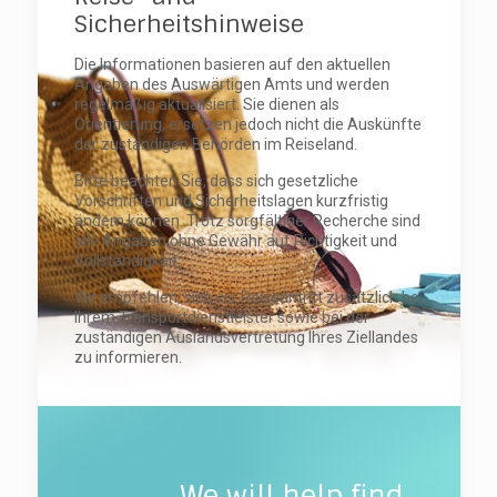
Sicherheitshinweise
Die Informationen basieren auf den aktuellen
Angaben des Auswärtigen Amts und werden
regelmäßig aktualisiert. Sie dienen als
Orientierung, ersetzen jedoch nicht die Auskünfte
der zuständigen Behörden im Reiseland.
Bitte beachten Sie, dass sich gesetzliche
Vorschriften und Sicherheitslagen kurzfristig
ändern können. Trotz sorgfältiger Recherche sind
alle Angaben ohne Gewähr auf Richtigkeit und
Vollständigkeit.
Wir empfehlen, sich vor Reiseantritt zusätzlich bei
Ihrem Transportdienstleister sowie bei der
zuständigen Auslandsvertretung Ihres Ziellandes
zu informieren.
We will help find